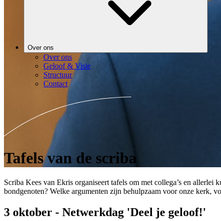
Over ons
Over ons
Geloof & Visie
Structuur
Contact
Tafels van de scriba
Scriba Kees van Ekris organiseert t
afels om met collega’s en allerle
bondgenoten? Welke argumenten zijn behulpzaam voor onze kerk, voor
3 oktober - Netwerkdag 'Deel je geloof!'