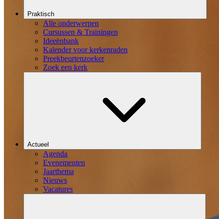
Praktisch
Alle onderwerpen
Cursussen & Trainingen
Ideeënbank
Kalender voor kerkenraden
Preekbeurtenzoeker
Zoek een kerk
Actueel
Agenda
Evenementen
Jaarthema
Nieuws
Vacatures