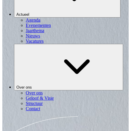
Actueel
Agenda
Evenementen
Jaarthema
Nieuws
Vacatures
Over ons
Over ons
Geloof & Visie
Structuur
Contact