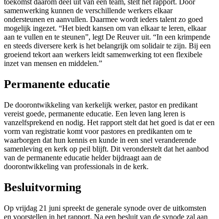
toekomst daarom deel uit van een team, stelt het rapport. Door
samenwerking kunnen de verschillende werkers elkaar
ondersteunen en aanvullen. Daarmee wordt ieders talent zo goed
mogelijk ingezet. “Het biedt kansen om van elkaar te leren, elkaar
aan te vullen en te steunen”, legt De Reuver uit. “In een krimpende
en steeds diversere kerk is het belangrijk om solidair te zijn. Bij een
groeiend tekort aan werkers leidt samenwerking tot een flexibele
inzet van mensen en middelen.”
Permanente educatie
De doorontwikkeling van kerkelijk werker, pastor en predikant
vereist goede, permanente educatie. Een leven lang leren is
vanzelfsprekend en nodig. Het rapport stelt dat het goed is dat er een
vorm van registratie komt voor pastores en predikanten om te
waarborgen dat hun kennis en kunde in een snel veranderende
samenleving en kerk op peil blijft. Dit veronderstelt dat het aanbod
van de permanente educatie helder bijdraagt aan de
doorontwikkeling van professionals in de kerk.
Besluitvorming
Op vrijdag 21 juni spreekt de generale synode over de uitkomsten
en voorstellen in het rapport. Na een besluit van de synode zal aan