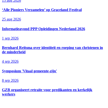
15 aug 2026
‘Alle Pioniers Verzamelen’ op Graceland Festival
25 aug 2026
Informatieavond PPP Opleidingen Nederland 2026
1 sep 2026
Bernhard Reitsma over identiteit en roeping van christenen in
de minderheid
4 sep 2026
Symposium 'Vitaal gemeente-zijn'
8 sep 2026
GZB organiseert retraite voor predikanten en kerkelijk
werkers