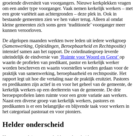
groeiende diversiteit van voorgangers. Nieuwe kerkplekken vragen
om een ander type voorganger. Vaak nemen kerkelijk werkers – met
een grote variëteit aan achtergronden – deze plek in. Ook in
bestaande gemeenten zien we hen vaker terug. Alleen al omdat
kleine gemeenten zich soms geen ‘traditionele’ voorganger meer
kunnen veroorloven.
De afgelopen maanden werkten twee leden uit iedere werkgroep
(
Samenwerking, Opleidingen, Beroepbaarheid en Rechtspositie)
intensief samen aan het rapport. De co
ö
rdinatiegroep leverde
uiteindelijk de eindversie van
‘Ruimte voor Woord en Geest’
op
waarin de profielen van predikant, pastor en kerkelijk werker
worden beschreven en waarin voorstellen worden gedaan voor de
praktijk van samenwerking, beroepbaarheid en rechtspositie.
Het
rapport legt uit hoe die vertaling naar de praktijk eruitziet. Pastores
en predikanten zijn actief in en voor het geheel van de gemeente, de
kerkelijk werkers op een deelterrein van de gemeente. De drie
beroepsprofielen laten ruimte voor een grote variatie aan werkers.
Naast een diverse groep van kerkelijk werkers, pastores en
predikanten is er een belangrijke en blijvende taak voor werkers in
het categoriaal pastoraat en voor pioniers.
Helder onderscheid