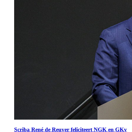
Scriba René de Reuver feliciteert NGK en GKv