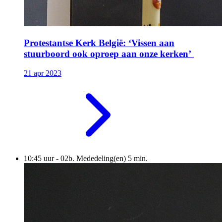
Protestantse Kerk België: ‘Vissen aan
stuurboord ook oproep aan onze kerken’
21 apr 2023
10:45 uur - 02b. Mededeling(en) 5 min.