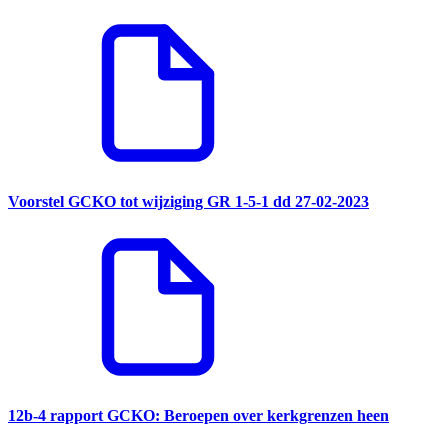
Voorstel GCKO tot wijziging GR 1-5-1 dd 27-02-2023
12b-4 rapport GCKO: Beroepen over kerkgrenzen heen