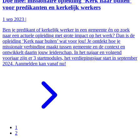
Doe mee: missionaire opleiding ‘Kerk naar buiten’
voor predikanten en kerkelijk werkers
1 sep 2023
|
Ben je predikant of kerkelijk werker in een gemeente én op zoek
naar een actuele opleiding met grote impact op het werk? Dan is de
opleiding ‘Kerk naar buiten’ wat voor jou! Je ontdekt hoe je
missionair verbinding maakt tussen gemeente en de context en
ontwikkelt daarin jouw leiderschap. In het najaar en volgend
voorjaar zijn er 3 startmodules, het verdiepingsjaar start in september
2024. Aanmelden kan vanaf nu!
1
2