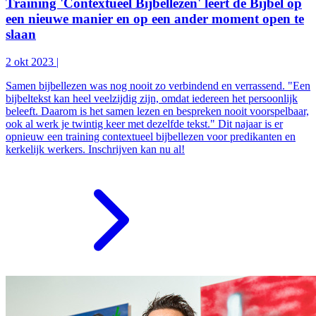
Training 'Contextueel Bijbellezen' leert de Bijbel op
een nieuwe manier en op een ander moment open te
slaan
2 okt 2023
|
Samen bijbellezen was nog nooit zo verbindend en verrassend. "Een
bijbeltekst kan heel veelzijdig zijn, omdat iedereen het persoonlijk
beleeft. Daarom is het samen lezen en bespreken nooit voorspelbaar,
ook al werk je twintig keer met dezelfde tekst." Dit najaar is er
opnieuw een training contextueel bijbellezen voor predikanten en
kerkelijk werkers. Inschrijven kan nu al!