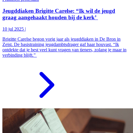
Jeugddiaken Brigitte Carelse: “Ik wil de jeugd
graag aangehaakt houden bij de kerk’
10 jul 2025
|
Brigitte Carelse begon vorig jaar als jeugddiaken in De Bron in
Zeist. De basistraining jeugdambtsdrager gaf haar houvast. “Ik
ontdekte dat je best veel kunt vragen van tieners, zolang je maar in
verbinding blijft.”