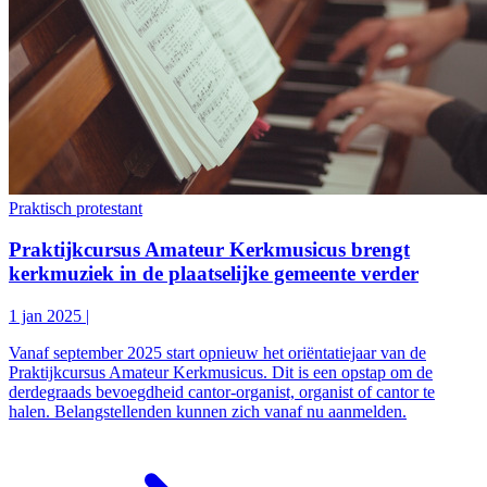
Praktisch protestant
Praktijkcursus Amateur Kerkmusicus brengt
kerkmuziek in de plaatselijke gemeente verder
1 jan 2025
|
Vanaf september 2025 start opnieuw het oriëntatiejaar van de
Praktijkcursus Amateur Kerkmusicus. Dit is een opstap om de
derdegraads bevoegdheid cantor-organist, organist of cantor te
halen. Belangstellenden kunnen zich vanaf nu aanmelden.