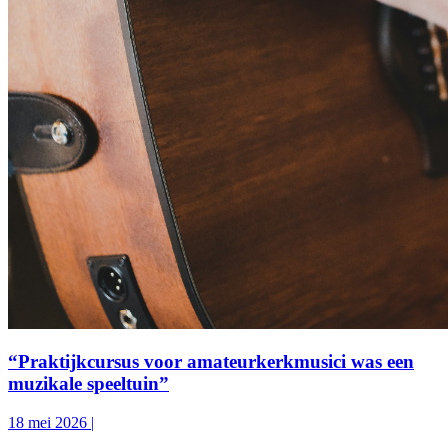
“Praktijkcursus voor amateurkerkmusici was een
muzikale speeltuin”
18 mei 2026
|