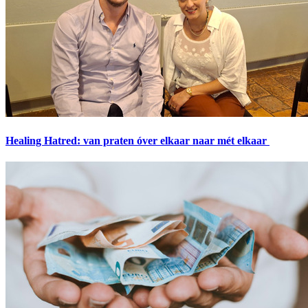
Healing Hatred: van praten óver elkaar naar mét elkaar