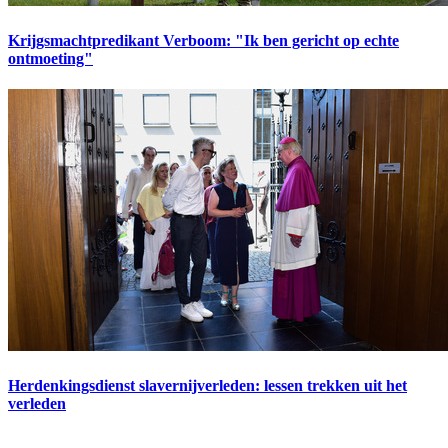
Krijgsmachtpredikant Verboom: "Ik ben gericht op echte
ontmoeting"
Herdenkingsdienst slavernijverleden: lessen trekken uit het
verleden