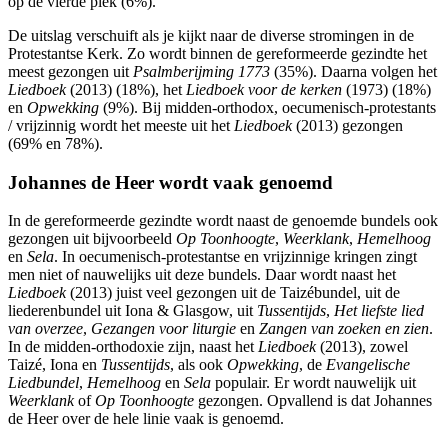
op de vierde plek (6%).
De uitslag verschuift als je kijkt naar de diverse stromingen in de
Protestantse Kerk. Zo wordt binnen de gereformeerde gezindte het
meest gezongen uit
Psalmberijming 1773
(35%). Daarna volgen het
Liedboek
(2013) (18%), het
Liedboek voor de kerken
(1973) (18%)
en
Opwekking
(9%). Bij midden-orthodox, oecumenisch-protestants
/ vrijzinnig wordt het meeste uit het
Liedboek
(2013) gezongen
(69% en 78%).
Johannes de Heer wordt vaak genoemd
In de gereformeerde gezindte wordt naast de genoemde bundels ook
gezongen uit bijvoorbeeld
Op Toonhoogte
,
Weerklank
,
Hemelhoog
en
Sela
. In oecumenisch-protestantse en vrijzinnige kringen zingt
men niet of nauwelijks uit deze bundels. Daar wordt naast het
Liedboek
(2013) juist veel gezongen uit de Taizébundel, uit de
liederenbundel uit Iona & Glasgow, uit
Tussentijds
,
Het liefste lied
van overzee
,
Gezangen voor liturgie
en
Zangen van zoeken en zien
.
In de midden-orthodoxie zijn, naast het
Liedboek
(2013), zowel
Taizé, Iona en
Tussentijds
, als ook
Opwekking
, de
Evangelische
Liedbundel
,
Hemelhoog
en
Sela
populair. Er wordt nauwelijk uit
Weerklank
of
Op Toonhoogte
gezongen. Opvallend is dat Johannes
de Heer over de hele linie vaak is genoemd.