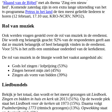
‘
Maand van de Bijbel
’ met als thema ‘Zing een nieuw
lied’.
Komende zaterdag zijn in een extra lange uitzending van het
tv-programma
Petrus in het land
de tien meest geliefde liederen te
horen (12 februari, 17.10 uur, KRO-NCRV, NPO2).
Rol van muziek
Ook werden vragen gesteld over de rol van muziek in de eredienst.
Die wordt erg belangrijk geacht: 92% van de respondenten geeft aan
dat ze muziek belangrijk of heel belangrijk vinden in de eredienst.
Voor 51% is het zelfs een onmisbaar onderdeel van de kerkdienst.
De rol van muziek in de liturgie wordt het vaakst aangeduid als:
Gods lof zingen / lofprijzing (53%)
Zingen beroert mijn ziel (45%)
Zingen als vorm van bidden (39%)
Liedbundels
Bekijk je het totaal, dan wordt er het meest gezongen uit
Liedboek.
Zingen en bidden in huis en kerk
uit 2013 (51%). Op de tweede plek
staat het
Liedboek voor de kerken
uit 1973 (15%). Daarna volgt
Psalmberijming 1773
(ritmisch gezongen) (13%).
Opwekking
staat