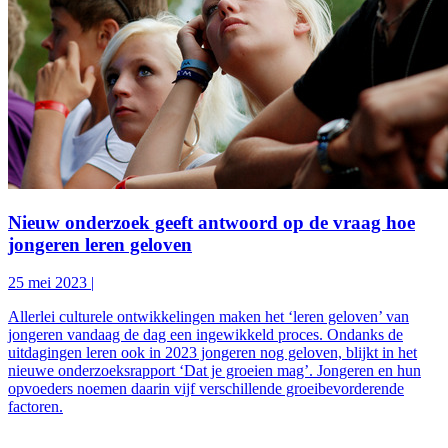
Nieuw onderzoek geeft antwoord op de vraag hoe
jongeren leren geloven
25 mei 2023
|
Allerlei culturele ontwikkelingen maken het ‘leren geloven’ van
jongeren vandaag de dag een ingewikkeld proces. Ondanks de
uitdagingen leren ook in 2023 jongeren nog geloven, blijkt in het
nieuwe onderzoeksrapport ‘Dat je groeien mag’. Jongeren en hun
opvoeders noemen daarin vijf verschillende groeibevorderende
factoren.