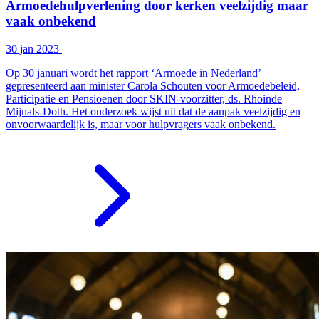
Armoedehulpverlening door kerken veelzijdig maar
vaak onbekend
30 jan 2023
|
Op 30 januari wordt het rapport ‘Armoede in Nederland’
gepresenteerd aan minister Carola Schouten voor Armoedebeleid,
Participatie en Pensioenen door SKIN-voorzitter, ds. Rhoinde
Mijnals-Doth. Het onderzoek wijst uit dat de aanpak veelzijdig en
onvoorwaardelijk is, maar voor hulpvragers vaak onbekend.