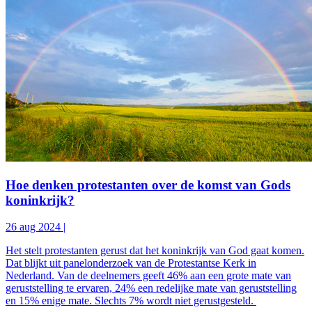
Hoe denken protestanten over de komst van Gods
koninkrijk?
26 aug 2024
|
Het stelt protestanten gerust dat het koninkrijk van God gaat komen.
Dat blijkt uit panelonderzoek van de Protestantse Kerk in
Nederland. Van de deelnemers geeft 46% aan een grote mate van
geruststelling te ervaren, 24% een redelijke mate van geruststelling
en 15% enige mate. Slechts 7% wordt niet gerustgesteld.