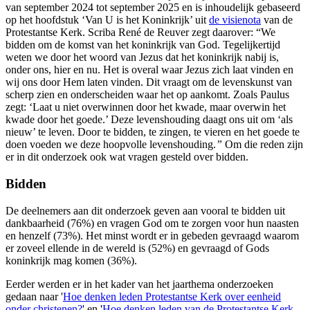
van september 2024 tot september 2025 en is inhoudelijk gebaseerd
op het hoofdstuk ‘Van U is het Koninkrijk’ uit
de visienota
van de
Protestantse Kerk. Scriba René de Reuver zegt daarover: “We
bidden om de komst van het koninkrijk van God. Tegelijkertijd
weten we door het woord van Jezus dat het koninkrijk nabij is,
onder ons, hier en nu. Het is overal waar Jezus zich laat vinden en
wij ons door Hem laten vinden. Dit vraagt om de levenskunst van
scherp zien en onderscheiden waar het op aankomt. Zoals Paulus
zegt:
‘Laat u niet overwinnen door het kwade, maar overwin het
kwade door het goede.’
Deze levenshouding daagt ons uit om ‘als
nieuw’ te leven. Door te bidden, te zingen, te vieren en het goede te
doen voeden we deze hoopvolle levenshouding.
”
Om die reden zijn
er in dit onderzoek ook wat vragen gesteld over bidden.
Bidden
De deelnemers aan dit onderzoek geven aan vooral te bidden uit
dankbaarheid (76%) en vragen God om te zorgen voor hun naasten
en henzelf (73%). Het minst wordt er in gebeden gevraagd waarom
er zoveel ellende in de wereld is (52%) en gevraagd of Gods
koninkrijk mag komen (36%).
Eerder werden er in het kader van het jaarthema onderzoeken
gedaan naar '
Hoe denken leden Protestantse Kerk over eenheid
onder christenen?
' en '
Hoe denken leden van de Protestantse Kerk