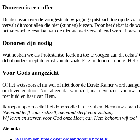
Doneren is een offer
De discussie over de voorgestelde wijziging spitst zich toe op de vraa
vervalt dit voor allen die niet (kunnen) kiezen. Door het debat is d
het verwachte resultaat van de nieuwe wet verschillend wordt ingesch
Donoren zijn nodig
Wat hebben we als Protestantse Kerk nu toe te voegen aan dit debat?
debat onderstreept de ernst van de zaak. Er zijn donoren nodig. Het is 
Voor Gods aangezicht
Of het wetsvoorstel nu wel of niet door de Eerste Kamer wordt aangeno
om leven en dood. Niet alleen dat van uzelf, maar evenzeer van uw me
met huid en haar van Hem.
Ik roep u op om actief het donorcodicil in te vullen. Neem uw eigen be
Niemand leeft voor zichzelf, niemand sterft voor zichzelf.
Wij leven en sterven voor God onze Heer, aan Hem behoren wij toe’
Zie ook:
Waarom een preek over orgaandonatie nodig is