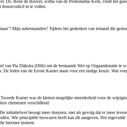
t. Ds. René de Reuver, scriba van de Protestantse Kerk, vindt het goed
 donorcodicil in te vullen.
‘staat’? Mijn nabestaanden? Tijdens het gedenken van iemand die gestor
el van Pia Dijkstra (D66) om de bestaande Wet op Orgaandonatie te wij
len. De leden van de Eerste Kamer staan voor een lastige keuze. Wat voe
de Tweede Kamer was de kleinst mogelijke meerderheid voor de wijzigin
ken christenen verschillend.
 De initiatiefwet beoogt meer donoren, met als gevolg dat er meer le
ullen. Wie principiële bezwaren heeft kan dit aangeven. Het ingevulde d
lie hiermee instemt.