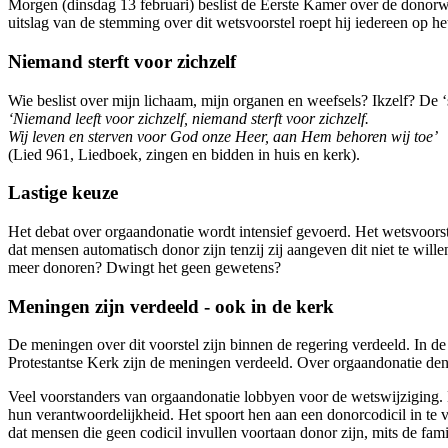
Morgen (dinsdag 13 februari) beslist de Eerste Kamer over de donorwe
uitslag van de stemming over dit wetsvoorstel roept hij iedereen op het
Niemand sterft voor zichzelf
Wie beslist over mijn lichaam, mijn organen en weefsels? Ikzelf? De 
‘Niemand leeft voor zichzelf, niemand sterft voor zichzelf.
Wij leven en sterven voor God onze Heer, aan Hem behoren wij toe’
(Lied 961, Liedboek, zingen en bidden in huis en kerk).
Lastige keuze
Het debat over orgaandonatie wordt intensief gevoerd. Het wetsvoorst
dat mensen automatisch donor zijn tenzij zij aangeven dit niet te wil
meer donoren? Dwingt het geen gewetens?
Meningen zijn verdeeld - ook in de kerk
De meningen over dit voorstel zijn binnen de regering verdeeld. In 
Protestantse Kerk zijn de meningen verdeeld. Over orgaandonatie den
Veel voorstanders van orgaandonatie lobbyen voor de wetswijziging.
hun verantwoordelijkheid. Het spoort hen aan een donorcodicil in te v
dat mensen die geen codicil invullen voortaan donor zijn, mits de fami