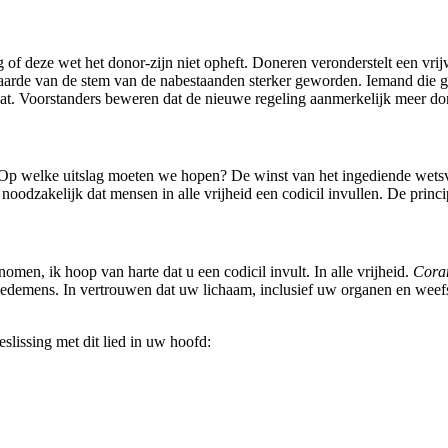
g of deze wet het donor-zijn niet opheft. Doneren veronderstelt een vrij
e waarde van de stem van de nabestaanden sterker geworden. Iemand die 
at. Voorstanders beweren dat de nieuwe regeling aanmerkelijk meer don
 Op welke uitslag moeten we hopen? De winst van het ingediende wetsvo
noodzakelijk dat mensen in alle vrijheid een codicil invullen. De princi
men, ik hoop van harte dat u een codicil invult. In alle vrijheid.
Cora
demens. In vertrouwen dat uw lichaam, inclusief uw organen en weefsel
slissing met dit lied in uw hoofd: