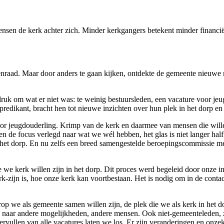
nsen de kerk
achter zich. M
inder kerkgangers
betekent minder
financi
aad. Maar door anders te gaan kijken, ontdekte de gemeente nieuwe mo
uk om wat er niet was: te weinig bestuursleden, een vacature voor jeu
redikant, bracht hen tot nieuwe inzichten over hun plek in het dorp e
or jeugdouderling. Krimp van de kerk en daarmee van mensen die willen
 de focus verlegd naar wat we wél hebben, het glas is niet langer half 
et dorp. En nu zelfs een breed samengestelde beroepingscommissie met 
e kerk willen zijn in het dorp. Dit proces werd begeleid door onze inte
rk-zijn is, hoe onze kerk kan voortbestaan. Het is nodig om in de conta
op we als gemeente samen willen zijn, de plek die we als kerk in het 
ken naar andere mogelijkheden, andere mensen. Ook niet-gemeenteleden, z
vervullen van alle vacatures laten we los. Er zijn veranderingen en onz