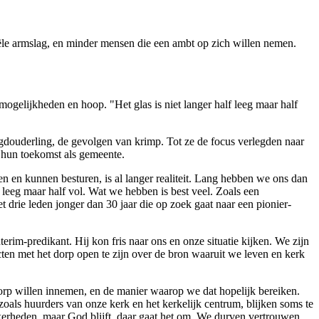
ële armslag,
en minder mensen
die een ambt op
zich willen nemen.
gelijkheden en hoop. "Het glas is niet langer half leeg maar half
gdouderling, de gevolgen van krimp. Tot ze de focus verlegden naar
n hun toekomst als gemeente.
 en kunnen besturen, is al langer realiteit. Lang hebben we ons dan
leeg maar half vol. Wat we hebben is best veel. Zoals een
drie leden jonger dan 30 jaar die op zoek gaat naar een pionier-
rim-predikant. Hij kon fris naar ons en onze situatie kijken. We zijn
cten met het dorp open te zijn over de bron waaruit we leven en kerk
dorp willen innemen, en de manier waarop we dat hopelijk bereiken.
oals huurders van onze kerk en het kerkelijk centrum, blijken soms te
ekerheden, maar God blijft, daar gaat het om. We durven vertrouwen