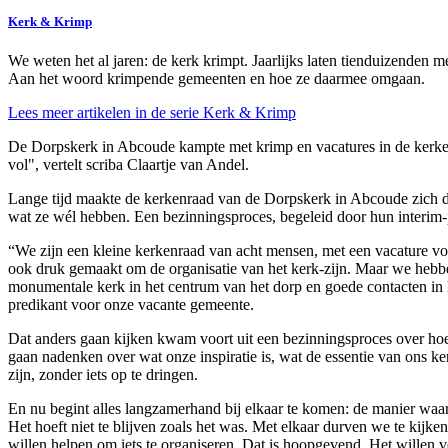
Kerk & Krimp
We weten het
al jaren: de kerk
krimpt. Jaarlijks
laten tienduizenden
me
Aan het woord krimpende gemeenten en hoe ze daarmee omgaan.
Lees meer artikelen in de serie Kerk & Krimp
De Dorpskerk in Abcoude kampte met krimp en vacatures in de kerkenr
vol", vertelt scriba Claartje van Andel.
Lange tijd maakte de kerkenraad van de Dorpskerk in Abcoude zich dr
wat ze wél hebben. Een bezinningsproces, begeleid door hun interim-p
“We zijn een kleine kerkenraad van acht mensen, met een vacature vo
ook druk gemaakt om de organisatie van het kerk-zijn. Maar we hebben
monumentale kerk in het centrum van het dorp en goede contacten in h
predikant voor onze vacante gemeente.
Dat anders gaan kijken kwam voort uit een bezinningsproces over hoe w
gaan nadenken over wat onze inspiratie is, wat de essentie van ons ke
zijn, zonder iets op te dringen.
En nu begint alles langzamerhand bij elkaar te komen: de manier waar
Het hoeft niet te blijven zoals het was. Met elkaar durven we te kij
willen helpen om iets te organiseren. Dat is hoopgevend. Het willen 