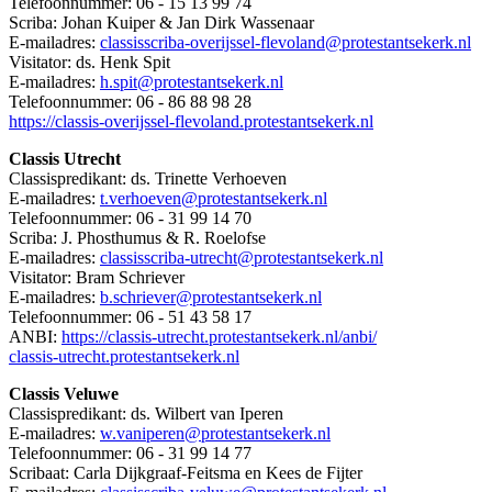
Telefoonnummer: 06 - 15 13 99 74
Scriba: Johan Kuiper & Jan Dirk Wassenaar
E-mailadres:
classisscriba-overijssel-flevoland@protestantsekerk.nl
Visitator: ds. Henk Spit
E-mailadres:
h.spit@protestantsekerk.nl
Telefoonnummer: 06 - 86 88 98 28
https://
classis-overijssel-flevoland.
protestantsekerk.nl
Classis Utrecht
Classispredikant: ds. Trinette Verhoeven
E-mailadres:
t.verhoeven@protestantsekerk.nl
Telefoonnummer: 06 - 31 99 14 70
Scriba:
J. Phosthumus & R. Roelofse
E-mailadres:
classisscriba-utrecht@protestantsekerk.nl
Visitator:
Bram Schriever
E-mailadres:
b.schriever@protestantsekerk.
nl
Telefoonnummer:
06 - 51 43 58 17
ANBI:
https://classis-utrecht.protestantsekerk.nl/anbi/
classis-utrecht.protestantsekerk.nl
Classis Veluwe
Classispredikant: ds. Wilbert van Iperen
E-mailadres:
w.vaniperen@protestantsekerk.nl
Telefoonnummer: 06 - 31 99 14 77
Scribaat: Carla Dijkgraaf-Feitsma en Kees de Fijter