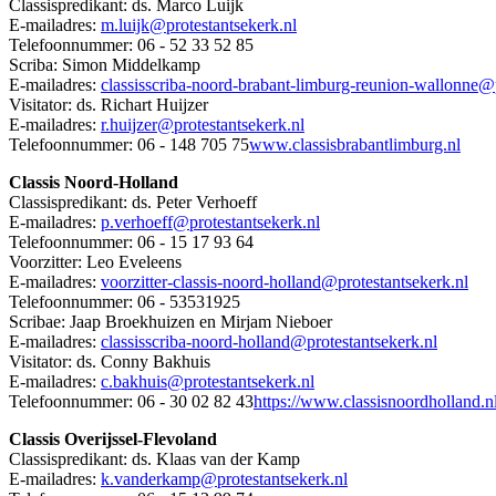
Classispredikant: ds. Marco Luijk
E-mailadres:
m.luijk@protestantsekerk.nl
Telefoonnummer: 06 - 52 33 52 85
Scriba: Simon Middelkamp
E-mailadres:
classisscriba-noord-brabant-limburg-reunion-wallonne@p
Visitator: ds. Richart Huijzer
E-mailadres:
r.huijzer@protestantsekerk.nl
Telefoonnummer:
06 - 148 705 75
www.classisbrabantlimburg.nl
Classis Noord-Holland
Classispredikant: ds. Peter Verhoeff
E-mailadres:
p.verhoeff@protestantsekerk.nl
Telefoonnummer: 06 - 15 17 93 64
Voorzitter: Leo Eveleens
E-mailadres:
voorzitter-classis-noord-holland@protestantsekerk.nl
Telefoonnummer: 06 - 53531925
Scribae: Jaap Broekhuizen en Mirjam Nieboer
E-mailadres:
classisscriba-noord-holland@protestantsekerk.nl
Visitator: ds. Conny Bakhuis
E-mailadres:
c.bakhuis@protestantsekerk.nl
Telefoonnummer: 06 - 30 02 82 43
https://www.classisnoordholland.nl
Classis Overijssel-Flevoland
Classispredikant: ds. Klaas van der Kamp
E-mailadres:
k.vanderkamp@protestantsekerk.nl