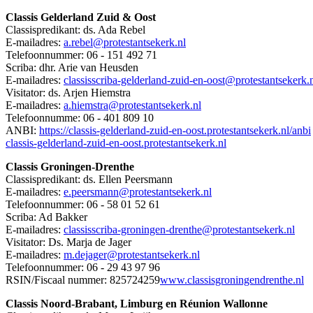
Classis Gelderland Zuid & Oost
Classispredikant: ds.
Ada Rebel
E-mailadres:
a.rebel@protestantsekerk.nl
Telefoonnummer:
06 - 151 492 71
Scriba:
dhr. Arie van Heusden
E-mailadres:
classisscriba-gelderland-zuid-en-oost@protestantsekerk.
Visitator:
ds. Arjen Hiemstra
E-mailadres:
a.hiemstra@protestantsekerk.nl
Telefoonnumme:
06 - 401 809 10
ANBI:
https://classis-gelderland-zuid-en-oost.protestantsekerk.nl/anbi
classis-gelderland-zuid-en-oost.protestantsekerk.nl
Classis Groningen-Drenthe
Classispredikant: ds. Ellen Peersmann
E-mailadres:
e.peersmann@protestantsekerk.
nl
Telefoonnummer:
06 - 58 01 52 61
Scriba: Ad Bakker
E-mailadres:
classisscriba-groningen-drenthe@protestantsekerk.nl
Visitator: Ds. Marja de Jager
E-mailadres:
m.dejager@protestantsekerk.nl
Telefoonnummer: 06 - 29 43 97 96
RSIN/Fiscaal nummer: 825724259
www.classisgroningendrenthe.nl
Classis Noord-Brabant, Limburg en Réunion Wallonne