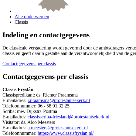
Alle onderwerpen
Classis
Indeling en contactgegevens
De classicale vergadering wordt gevormd door de ambtsdragers
verko
classis en geeft daarin gestalte aan de verantwoordelijkheid van de 
Contactgegevens per classis
Contactgegevens per classis
Classis Fryslân
Classispredikant: ds. Riemer Praamsma
E-mailadres:
r.praamsma@
protestantsekerk.nl
Telefoonnummer:
06 - 58 01 32 25
Scriba:
mw. Dijkstra-Postma
E-mailadres:
classisscriba-friesland@protestantsekerk.nl
Visitator: ds. Alco Meesters
E-mailadres:
a.meesters@protestantsekerk.nl
Telefoonnummer:
https://www.classisfryslan.nl/