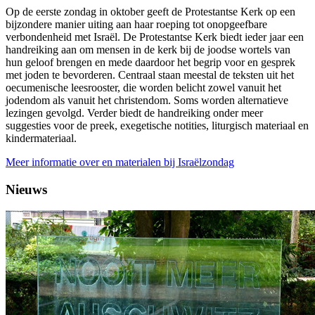
Op de eerste zondag in oktober geeft de Protestantse Kerk op een
bijzondere manier uiting aan haar roeping tot onopgeefbare
verbondenheid met Israël.
De Protestantse Kerk biedt ieder jaar een
handreiking aan om mensen in de kerk bij de joodse wortels van
hun geloof brengen en mede daardoor het begrip voor en gesprek
met joden te bevorderen. Centraal staan meestal de teksten uit het
oecumenische leesrooster, die worden belicht zowel vanuit het
jodendom als vanuit het christendom. Soms worden alternatieve
lezingen gevolgd. Verder biedt de handreiking onder meer
suggesties voor de preek, exegetische notities, liturgisch materiaal en
kindermateriaal.
Meer informatie over en materialen bij Israëlzondag
Nieuws