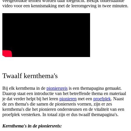
veelgebruikte termen worden daar toegelicht. Bekijk onderstaande
video voor een kennismaking met de leeromgeving in twee minuten.
Twaalf kernthema's
Bij elk kernthema in de
pioniersreis
is een themapagina gemaakt.
Daarop staat een introductie van het betreffende thema en materiaal
je dat verder helpt bij het leren
pionieren
met een
proefplek
.
Naast
de zes thema's die samen de pioniersreis vormen, zijn er zes
kernthema's die het pionieren ondersteunen en de vitaliteit van een
proefplek versterken. In totaal zijn er dus twaalf themapagina's.
Kernthema's in de pioniersreis: