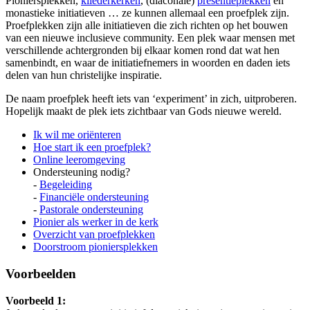
Pioniersplekken,
kliederkerken
, (diaconale)
presentieplekken
en
monastieke initiatieven … ze kunnen allemaal een proefplek zijn.
Proefplekken zijn alle initiatieven die zich richten op het bouwen
van een nieuwe inclusieve community. Een plek waar mensen met
verschillende achtergronden bij elkaar komen rond dat wat hen
samenbindt, en waar de initiatiefnemers in woorden en daden iets
delen van hun christelijke inspiratie.
De naam proefplek heeft iets van ‘experiment’ in zich, uitproberen.
Hopelijk maakt de plek iets zichtbaar van Gods nieuwe wereld.
Ik wil me oriënteren
Hoe start ik een proefplek?
Online leeromgeving
Ondersteuning nodig?
-
Begeleiding
-
Financiële ondersteuning
-
Pastorale ondersteuning
Pionier als werker in de kerk
Overzicht van proefplekken
Doorstroom pioniersplekken
Voorbeelden
Voorbeeld 1: