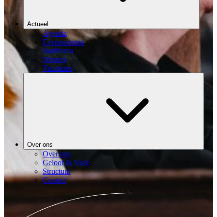
Actueel
Agenda
Evenementen
Jaarthema
Nieuws
Vacatures
Over ons
Over ons
Geloof & Visie
Structuur
Contact