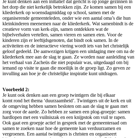
Je kunt denken aan een initiatief dat gericht is op jonge gezinnen in
het dorp die niet kerkelijk betrokken zijn. Ze komen samen bij een
kliederkerk op woensdagmiddag op school, samen met de
organiserende gemeenteleden, onder wie een aantal oma’s die hun
kleinkinderen meenemen naar de kliederkerk. Wat samenbindt is de
creatieve vorm van kerk-zijn, samen ontdekken wat de
bijbelverhalen vertellen, samen vieren en samen eten. Voor de
kinderen zijn er leeftijdsgenoten, dat bindt ook samen. In de
activiteiten en de interactieve viering wordt iets van het christelijk
geloof gedeeld. De aanwezigen krijgen een uitdaging mee om na de
kliederkerk mee aan de slag te gaan. Ze worden naar aanleiding van
het verhaal van Zacheüs die niet populair was, uitgedaagd om bij
iemand op visite te gaan die moeilijk in de groep ligt. Zo geven ze
invulling aan hoe je de christelijke inspiratie kunt uitdragen.
Voorbeeld 2:
Je kunt ook denken aan een groep twintigers die bij elkaar
komt rond het thema ‘duurzaamheid’. Twintigers uit de kerk en uit
de omgeving hebben samen besloten om aan de slag te gaan met
zorg voor de aarde. Zo hebben ze samen een plog-groepje: samen
hardlopen met een vuilniszak en een knijpstok om vuil te rapen.
Ook gaat een groepje actief in gesprek met de gemeenteraad om
samen te zoeken naar hoe de gemeente kan verduurzamen en
vergroenen. Een aantal twintigers is christen en organiseert