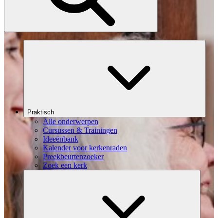
Praktisch
Alle onderwerpen
Cursussen & Trainingen
Ideeënbank
Kalender voor kerkenraden
Preekbeurtenzoeker
Zoek een kerk