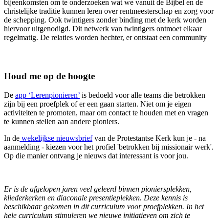
bijeenkomsten om te onderzoeken wat we vanuit de Bijbel en de
christelijke traditie kunnen leren over rentmeesterschap en zorg voor
de schepping. Ook twintigers zonder binding met de kerk worden
hiervoor uitgenodigd. Dit netwerk van twintigers ontmoet elkaar
regelmatig. De relaties worden hechter, er ontstaat een community
Houd me op de hoogte
De
app ‘Lerenpionieren’
is bedoeld voor alle teams die betrokken
zijn bij een proefplek of er een gaan starten. Niet om je eigen
activiteiten te promoten, maar om contact te houden met en vragen
te kunnen stellen aan andere pioniers.
In de
wekelijkse nieuwsbrief
van de Protestantse Kerk kun je - na
aanmelding - kiezen voor het profiel 'betrokken bij missionair werk'.
Op die manier ontvang je nieuws dat interessant is voor jou.
Er is de afgelopen jaren veel geleerd binnen pioniersplekken,
kliederkerken en diaconale presentieplekken. Deze kennis is
beschikbaar gekomen in dit curriculum voor proefplekken. In het
hele curriculum stimuleren we nieuwe initiatieven om zich te