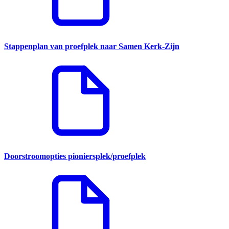
Stappenplan van proefplek naar Samen Kerk-Zijn
Doorstroomopties pioniersplek/proefplek