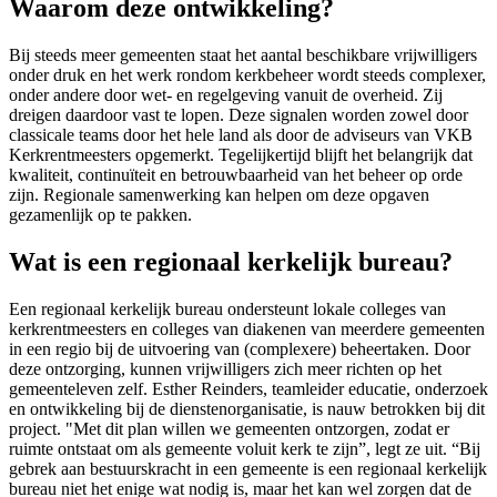
Waarom deze ontwikkeling?
Bij steeds meer gemeenten staat het aantal beschikbare vrijwilligers
onder druk en het werk rondom kerkbeheer wordt steeds complexer,
onder andere door wet- en regelgeving vanuit de overheid. Zij
dreigen daardoor vast te lopen. Deze signalen worden zowel door
classicale teams door het hele land als door de adviseurs van VKB
Kerkrentmeesters opgemerkt. Tegelijkertijd blijft het belangrijk dat
kwaliteit, continuïteit en betrouwbaarheid van het beheer op orde
zijn. Regionale samenwerking kan helpen om deze opgaven
gezamenlijk op te pakken.
Wat is een regionaal kerkelijk bureau?
Een regionaal kerkelijk bureau ondersteunt lokale colleges van
kerkrentmeesters en colleges van diakenen van meerdere gemeenten
in een regio bij de uitvoering van (complexere) beheertaken. Door
deze ontzorging, kunnen vrijwilligers zich meer richten op het
gemeenteleven zelf. Esther Reinders, teamleider educatie, onderzoek
en ontwikkeling bij de dienstenorganisatie, is nauw betrokken bij dit
project. "Met dit plan willen we gemeenten ontzorgen, zodat er
ruimte ontstaat om als gemeente voluit kerk te zijn”, legt ze uit. “Bij
gebrek aan bestuurskracht in een gemeente is een regionaal kerkelijk
bureau niet het enige wat nodig is, maar het kan wel zorgen dat de