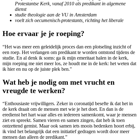
Protestantse Kerk, vanaf 2010 als predikant in algemene
dienst
studie theologie aan de VU in Amsterdam
voelt zich oecumenisch-protestants, richting het liberale
Hoe ervaar je je roeping?
“Het was meer een geleidelijk proces dan een plotseling inzicht of
een roep. Het verlangen om predikant te worden ontstond tijdens de
studie. En al denk ik soms: ga ik mijn emeritaat halen in de kerk,
mijn roeping me niet meer los, ze houdt me in de kerk: het weten dat
ik hier en nu op de juiste plek ben."
Wat heb je nodig om met vrucht en
vreugde te werken?
“Enthousiaste vrijwilligers. Zeker in coronatijd besefte ik dat het in
de kerk draait om de mensen met wie je het doet. En dan is de
eredienst het hart waar alles en iedereen samenkomt, waar je mensen
ziet en spreekt. Samen vieren en samen zingen, dat heb ik toen
ontzettend gemist. Maar ook samen iets moois bedenken hoort erbij,
ik vind het belangrijk dat een initiatief gedragen wordt door meer
mensen dan alleen de predikant.”