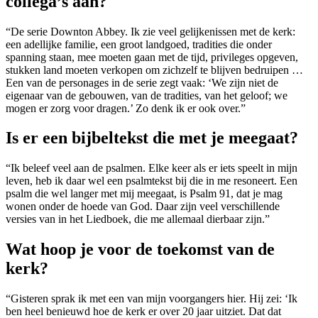
collega’s aan?
“De serie Downton Abbey. Ik zie veel gelijkenissen met de kerk:
een adellijke familie, een groot landgoed, tradities die onder
spanning staan, mee moeten gaan met de tijd, privileges opgeven,
stukken land moeten verkopen om zichzelf te blijven bedruipen …
Een van de personages in de serie zegt vaak: ‘We zijn niet de
eigenaar van de gebouwen, van de tradities, van het geloof; we
mogen er zorg voor dragen.’ Zo denk ik er ook over.”
Is er een bijbeltekst die met je meegaat?
“Ik beleef veel aan de psalmen. Elke keer als er iets speelt in mijn
leven, heb ik daar wel een psalmtekst bij die in me resoneert. Een
psalm die wel langer met mij meegaat, is Psalm 91, dat je mag
wonen onder de hoede van God. Daar zijn veel verschillende
versies van in het Liedboek, die me allemaal dierbaar zijn.”
Wat hoop je voor de toekomst van de
kerk?
“Gisteren sprak ik met een van mijn voorgangers hier. Hij zei: ‘Ik
ben heel benieuwd hoe de kerk er over 20 jaar uitziet. Dat dat