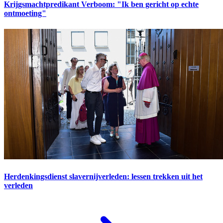
Krijgsmachtpredikant Verboom: "Ik ben gericht op echte
ontmoeting"
Herdenkingsdienst slavernijverleden: lessen trekken uit het
verleden