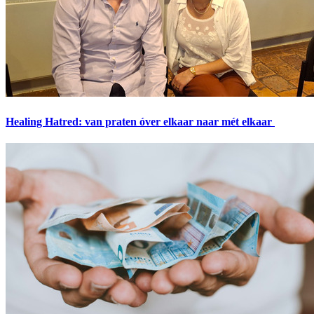
Healing Hatred: van praten óver elkaar naar mét elkaar