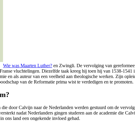
Wie was Maarten Luther?
en Zwingli. De vervolging van gereformeer
ranse vluchtelingen. Diezelfde taak kreeg hij toen hij van 1538-1541 i
ie en als auteur van een veelheid aan theologische werken. Zijn opleidi
 boodschap van de Reformatie prima wist te verdedigen en te promoten.
em?
die door Calvijn naar de Nederlanden werden gestuurd om de vervolgde 
ersterkt nadat Nederlanders gingen studeren aan de academie die Calvi
n in ons land een ongekende invloed gehad.