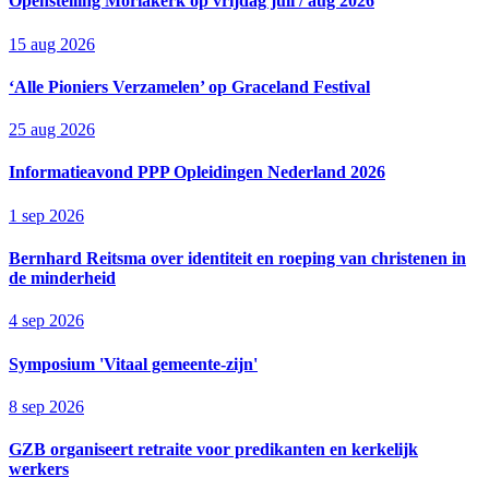
Openstelling Moriakerk op vrijdag juli / aug 2026
15 aug 2026
‘Alle Pioniers Verzamelen’ op Graceland Festival
25 aug 2026
Informatieavond PPP Opleidingen Nederland 2026
1 sep 2026
Bernhard Reitsma over identiteit en roeping van christenen in
de minderheid
4 sep 2026
Symposium 'Vitaal gemeente-zijn'
8 sep 2026
GZB organiseert retraite voor predikanten en kerkelijk
werkers