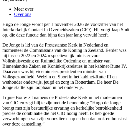
Meer over
Over ons
Hugo de Jonge wordt per 1 november 2026 de voorzitter van het
Interkerkelijk Contact In Overheidszaken (CIO). Hij volgt Jaap Smit
op, die deze functie dan bijna tien jaar lang vervuld heeft.
De Jonge is lid van de Protestantse Kerk in Nederland
en
momenteel de Commissaris van de Koning in Zeeland. Eerder was
hij tussen 2022 en 2024 respectievelijk minister voor
Volkshuisvesting en Ruimtelijke Ordening en minister van
Binnenlandse Zaken en Koninkrijksrelaties in het kabinet-Rutte IV.
Daarvoor was hij viceminister-president en minister van
Volksgezondheid, Welzijn en Sport in het kabinet-Rutte III en
wethouder onderwijs, jeugd en zorg in Rotterdam. De heer De
Jonge startte zijn loopbaan in het onderwijs.
Trijnie Bouw zit namens de Protestantse Kerk in het moderamen
van CIO en zegt blij te zijn met de benoeming: “Hugo de Jonge
brengt met zijn bestuurlijke ervaring en kerkelijke betrokkenheid
precies de combinatie die het CIO nodig heeft. Ik heb goede
verwachtingen van zijn voorzitterschap en ben dan ook enthousiast
over deze aanstelling.”