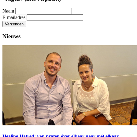
Naam
E-mailadres
Verzenden
Nieuws
Healing Hatred: van praten óver elkaar naar mét elkaar