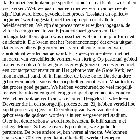
ik: 'Er moet een lonkend perspectief komen en dat is niet: we sluiten
vier kerken. Wel: we gaan naar een nieuwe vorm van gemeente-
zijn.' Dat werd breed gevoeld. Het proces ‘Loslaten en opnieuw
beginnen’ werd opgestart, met themagroepen rond allerlei
beleidsterreinen. We zijn dat proces met vier wijken ingegaan, de
vijfde is een gemeente van bijzondere aard geworden. De
belangrijkste themagroep was misschien wel die rond pluriformiteit
en identiteit. Die kwam met het 'bronnenconcept' dat ervan uitgaat
dat er over alle wijkgrenzen heen verschillende bronnen van
spiritualiteit worden aangeboord. Er is geëxperimenteerd met het
invoeren van verschillende vormen van viering. Op pastoraal gebied
maken we ook zo’n beweging: over wijkgrenzen heen werken met
een contactpersonenstructuur. Het gebouw van de Grote Kerk, een
monumentaal pand, blijkt financieel de beste optie. Dat de andere
gebouwen moeten sneuvelen, riep heftige emoties op. Maar toch is
dat proces goed gegaan. We hebben voortdurend zo veel mogelijk
mensen betrokken en goed teruggekoppeld op gemeenteavonden.
We hebben ook geleerd van onze 'buren' Hengelo, Enschede en
Deventer die in een soortgelijk proces zaten. Zij hebben verteld hoe
zij dit proces zijn gegaan. De verkoop van twee van de drie
gebouwen die gesloten worden is in een vergevorderd stadium.
Over het derde gebouw wordt nog besloten. Ik blijf samen met
collega Monica Schwarz over als predikant, we zijn beiden
parttimers. De twee andere wijken waren al vacant. We kunnen
straks voor 70% een predikant of kerkelijk werker beroepen.