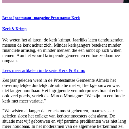
Bron: #protestant - magazine Protestantse Kerk
Kerk & Krimp
We weten het
al jaren: de kerk
krimpt. Jaarlijks
laten tienduizenden
mensen de kerk
achter zich. M
inder kerkgangers
betekent minder
financiële armslag,
en minder mensen
die een ambt op
zich willen
nemen. Aan het woord krimpende gemeenten en hoe ze daarmee
omgaan.
Lees meer artikelen in de serie Kerk & Krimp
Zes jaar geleden werd in de Protestantse Gemeente Almelo het
onvermijdelijke duidelijk: de situatie met vijf kerkgebouwen was
niet langer houdbaar. Het ingrijpende veranderproces bracht echter
ook veel goeds, vertelt ds. Marco Montagne: “We zijn nu een brede
kerk met meer variatie.”
"We wisten al langer dat er iets moest gebeuren, maar zes jaar
geleden sloeg het college van kerkrentmeesters echt alarm. De
situatie met vijf gebouwen en vijf parttime predikanten was niet lang
meer houdbaar. In het moderamen van de algemene kerkenraad zei