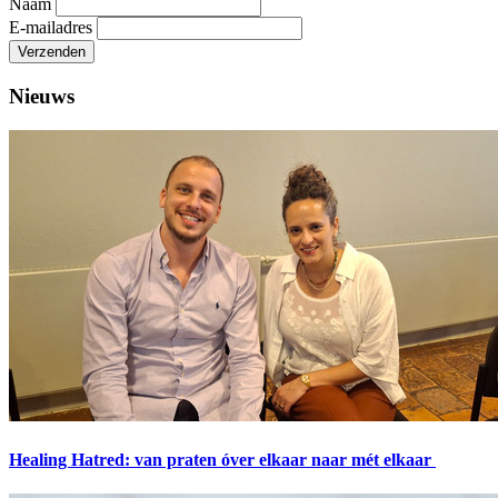
Naam
E-mailadres
Verzenden
Nieuws
Healing Hatred: van praten óver elkaar naar mét elkaar