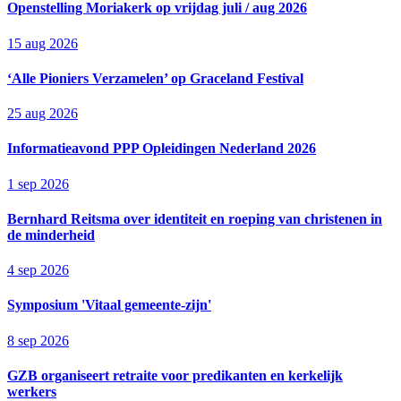
Openstelling Moriakerk op vrijdag juli / aug 2026
15 aug 2026
‘Alle Pioniers Verzamelen’ op Graceland Festival
25 aug 2026
Informatieavond PPP Opleidingen Nederland 2026
1 sep 2026
Bernhard Reitsma over identiteit en roeping van christenen in
de minderheid
4 sep 2026
Symposium 'Vitaal gemeente-zijn'
8 sep 2026
GZB organiseert retraite voor predikanten en kerkelijk
werkers