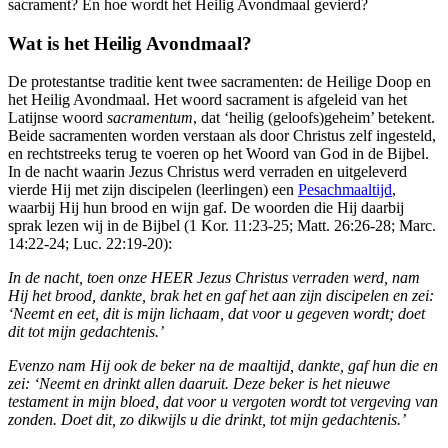
sacrament? En hoe wordt het Heilig Avondmaal gevierd?
Wat is het Heilig Avondmaal?
De protestantse traditie kent twee sacramenten: de Heilige Doop en
het Heilig Avondmaal. Het woord sacrament is afgeleid van het
Latijnse woord
sacramentum
, dat ‘heilig (geloofs)geheim’ betekent.
Beide sacramenten worden verstaan als door Christus zelf ingesteld,
en rechtstreeks terug te voeren op het Woord van God in de Bijbel.
In de nacht waarin Jezus Christus werd verraden en uitgeleverd
vierde Hij met zijn discipelen (leerlingen) een
Pesachmaaltijd
,
waarbij Hij hun brood en wijn gaf. De woorden die Hij daarbij
sprak lezen wij in de Bijbel (1 Kor. 11:23-25; Matt. 26:26-28; Marc.
14:22-24; Luc. 22:19-20):
In de nacht, toen onze HEER Jezus Christus verraden werd, nam
Hij het brood, dankte, brak het en gaf het aan zijn discipelen en zei:
‘Neemt en eet, dit is mijn lichaam, dat voor u gegeven wordt; doet
dit tot mijn gedachtenis.’
Evenzo nam Hij ook de beker na de maaltijd, dankte, gaf hun die en
zei: ‘Neemt en drinkt allen daaruit. Deze beker is het nieuwe
testament in mijn bloed, dat voor u vergoten wordt tot vergeving van
zonden. Doet dit, zo dikwijls u die drinkt, tot mijn gedachtenis.’