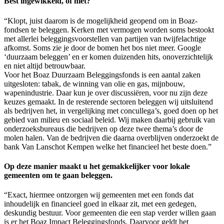
Best ingewikkeld, of niet?
“Klopt, juist daarom is de mogelijkheid geopend om in Boaz-
fondsen te beleggen. Kerken met vermogen
worden soms bestookt
met allerlei beleggingsvoorstellen van partijen van twijfelachtige
afkomst. Soms zie je door de bomen het bos niet meer. Google
‘duurzaam beleggen’ en er komen duizenden hits, onoverzichtelijk
en niet altijd betrouwbaar.
Voor het Boaz Duurzaam Beleggingsfonds is een aantal zaken
uitgesloten: tabak, de winning van olie en gas, mijnbouw,
wapenindustrie. Daar kun je over discussiëren, voor nu zijn deze
keuzes gemaakt. In de resterende sectoren beleggen wij uitsluitend
als bedrijven het, in vergelijking met concullega’s, goed doen op het
gebied van milieu en sociaal beleid. Wij maken daarbij gebruik van
onderzoeksbureaus die bedrijven op deze twee thema’s door de
molen halen. Van de bedrijven die daarna overblijven onderzoekt de
bank Van Lanschot Kempen welke het financieel het beste doen.”
Op deze manier maakt u het gemakkelijker voor lokale
gemeenten om te gaan beleggen.
“
Exact, hiermee ontzorgen wij gemeenten met een fonds dat
inhoudelijk en financieel goed in elkaar zit, met een gedegen,
deskundig bestuur.
Voor gemeenten die een stap verder willen gaan
is er het Boaz Impact Beleggingsfonds. Daarvoor geldt het