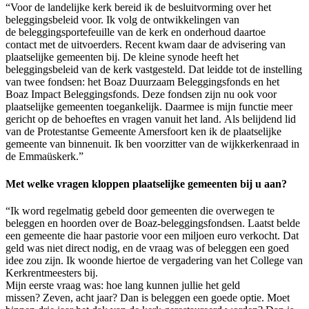
“Voor de landelijke kerk bereid ik de besluitvorming over het
beleggingsbeleid voor. Ik volg
de ontwikkelingen van
de
beleggingsportefeuille
van de kerk en onderhoud daartoe
contact
met
de
uitvoerders.
Recent
kwam
daar de advisering van
plaatselijke gemeenten bij. De
k
leine
s
ynode heeft het
beleggingsbeleid van de kerk vastgesteld. Dat leidde tot de instelling
van twee fondsen: het Boaz
Duurzaam B
eleggingsfonds en het
Bo
az Impact Beleggingsfonds.
Deze
fondsen
zijn nu ook voor
plaatselijke gemeenten toegankelijk. Daarmee is mijn functie meer
gericht op de behoeftes en vragen vanuit het land.
Als belijdend lid
van de Protestantse Gemeente Amersfoort
ken
ik
de plaatselijke
gemeente van binnenui
t
.
Ik
ben voorzitter van de wijkkerkenraad in
de
Em
maüskerk
.”
Met welke vragen kloppen plaatselijke gemeenten bij u aan?
“Ik word regelmatig gebeld door gemeenten die overwegen te
beleggen en hoorden over de Boaz-beleggingsfondsen. Laatst belde
een gemeente die haar pastorie voor een miljoen euro verkocht. Dat
geld was niet direct nodig, en de vraag was of beleggen een goed
idee zou zijn. Ik woonde hiertoe de vergadering van het College van
Kerkrentmeesters bij.
Mijn eerste vraag was: hoe lang kunnen jullie het geld
missen? Zeven, acht jaar? Dan is beleggen een goede optie. Moet