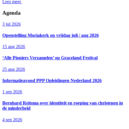
Lees meer
Agenda
3 jul 2026
Openstelling Moriakerk op vrijdag juli / aug 2026
15 aug 2026
‘Alle Pioniers Verzamelen’ op Graceland Festival
25 aug 2026
Informatieavond PPP Opleidingen Nederland 2026
1 sep 2026
Bernhard Reitsma over identiteit en roeping van christenen in
de minderheid
4 sep 2026