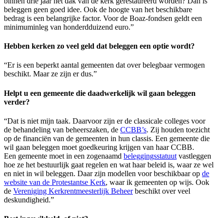
binnen drie jaar het dak van de kerk gerestaureerd worden? Dan is
beleggen geen goed idee. Ook de hoogte van het beschikbare
bedrag is een belangrijke factor. Voor de Boaz-fondsen geldt een
minimuminleg van honderdduizend euro.”
Hebben kerken zo veel geld dat beleggen een optie wordt?
“Er is een beperkt aantal gemeenten dat over belegbaar vermogen
beschikt. Maar ze zijn er dus.”
Helpt u een gemeente die daadwerkelijk wil gaan beleggen
verder?
“Dat is niet mijn taak. Daarvoor zijn er de classicale colleges voor
de behandeling van beheerszaken, de
CCBB’s
. Zij houden toezicht
op de financiën van de gemeenten in hun classis. Een gemeente die
wil gaan beleggen moet goedkeuring krijgen van haar CCBB.
Een gemeente moet in een zogenaamd
beleggingsstatuut
vastleggen
hoe ze het bestuurlijk gaat regelen en wat haar beleid is, waar ze wel
en niet in wil beleggen. Daar zijn modellen voor beschikbaar op
de
website van de Protestantse Kerk
, waar ik gemeenten op wijs. Ook
de
Vereniging Kerkrentmeesterlijk Beheer
beschikt over veel
deskundigheid.”