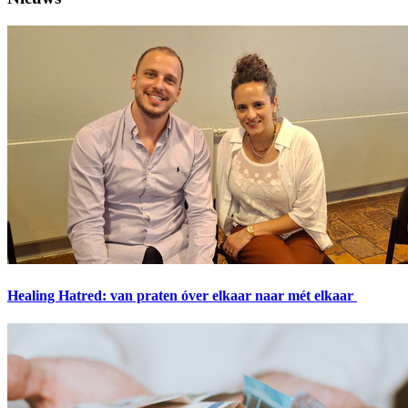
Healing Hatred: van praten óver elkaar naar mét elkaar