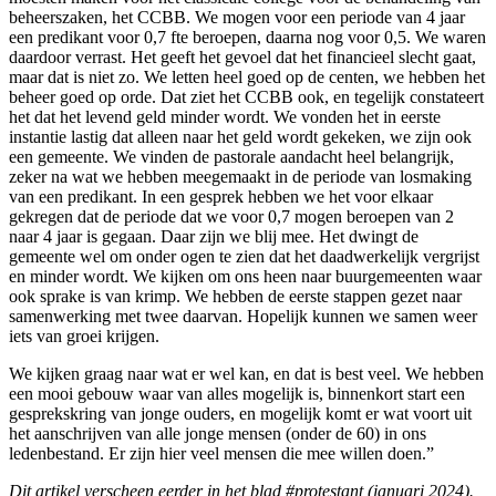
beheerszaken, het CCBB. We mogen voor een periode van 4 jaar
een predikant voor 0,7 fte beroepen, daarna nog voor 0,5. We waren
daardoor verrast. Het geeft het gevoel dat het financieel slecht gaat,
maar dat is niet zo. We letten heel goed op de centen, we hebben het
beheer goed op orde. Dat ziet het CCBB ook, en tegelijk constateert
het dat het levend geld minder wordt. We vonden het in eerste
instantie lastig dat alleen naar het geld wordt gekeken, we zijn ook
een gemeente. We vinden de pastorale aandacht heel belangrijk,
zeker na wat we hebben meegemaakt in de periode van losmaking
van een predikant. In een gesprek hebben we het voor elkaar
gekregen dat de periode dat we voor 0,7 mogen beroepen van 2
naar 4 jaar is gegaan. Daar zijn we blij mee. Het dwingt de
gemeente wel om onder ogen te zien dat het daadwerkelijk vergrijst
en minder wordt. We kijken om ons heen naar buurgemeenten waar
ook sprake is van krimp. We hebben de eerste stappen gezet naar
samenwerking met twee daarvan. Hopelijk kunnen we samen weer
iets van groei krijgen.
We kijken graag naar wat er wel kan, en dat is best veel. We hebben
een mooi gebouw waar van alles mogelijk is, binnenkort start een
gesprekskring van jonge ouders, en mogelijk komt er wat voort uit
het aanschrijven van alle jonge mensen (onder de 60) in ons
ledenbestand. Er zijn hier veel mensen die mee willen doen.”
Dit artikel verscheen eerder in het blad #protestant (januari 2024).