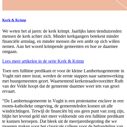
Kerk & Krimp
We weten het
al jaren: de kerk
krimpt. Jaarlijks
laten tienduizenden
mensen de kerk
achter zich. M
inder kerkgangers
betekent minder
financiële armslag,
en minder mensen
die een ambt op
zich willen
nemen. Aan het woord krimpende gemeenten en hoe ze daarmee
omgaan.
Lees meer artikelen in de serie Kerk & Krimp
Toen een fulltime predikant er voor de kleine Lambertusgemeente in
Vught niet meer inzat, werden de eerste stappen naar samenwerking
met buurgemeenten gezet. Waarnemend kerkenraadsvoorzitter Ruth
van der Velde hoopt dat de gemeente daarmee weer iets van groei
ervaart.
“De Lambertusgemeente in Vught is een protestantse enclave in een
rooms-katholieke omgeving, de gemeenteleden komen uit alle
windrichtingen. Terwijl de financiën bij ons geen punt van zorg zijn,
blijkt het levend geld niet meer voldoende om een fulltime predikant
te kunnen beroepen. Dat bleek uit de meerjarenbegroting die we
moesten maken voor het classicale college voor de behandeling van