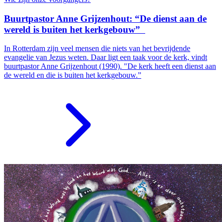
Buurtpastor Anne Grijzenhout: “De dienst aan de
wereld is buiten het kerkgebouw”
In Rotterdam zijn veel mensen die niets van het bevrijdende
evangelie van Jezus weten. Daar ligt een taak voor de kerk, vindt
buurtpastor Anne Grijzenhout (1990). "De kerk heeft een dienst aan
de wereld en die is buiten het kerkgebouw.”