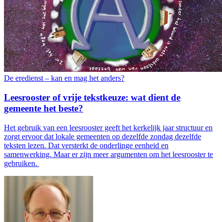
De eredienst – kan en mag het anders?
Leesrooster of vrije tekstkeuze: wat dient de
gemeente het beste?
Het gebruik van een leesrooster geeft het kerkelijk jaar structuur en
zorgt ervoor dat lokale gemeenten op dezelfde zondag dezelfde
teksten lezen. Dat versterkt de onderlinge eenheid en
samenwerking. Maar er zijn meer argumenten om het leesrooster te
gebruiken.