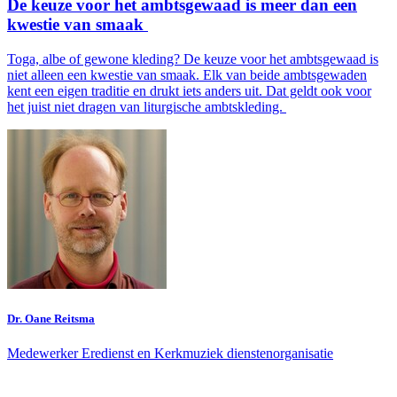
De keuze voor het ambtsgewaad is meer dan een
kwestie van smaak
Toga, albe of gewone kleding? De keuze voor het ambtsgewaad is
niet alleen een kwestie van smaak. Elk van beide ambtsgewaden
kent een eigen traditie en drukt iets anders uit. Dat geldt ook voor
het juist niet dragen van liturgische ambtskleding.
Dr. Oane Reitsma
Medewerker Eredienst en Kerkmuziek dienstenorganisatie