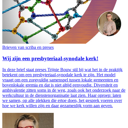
Brieven van scriba en preses
Wij zijn een presbyteriaal-synodale kerk!
In deze brief staat preses Trijnie Bouw stil bij wat het in de praktijk
betekent om een presbyteriaal-synodale kerk te zijn. Het model
vraagt om een zorgvuldig samenspel tussen lokale gemeenten en
bovenlokale gremia en dat is niet altijd eenvoudig. Diversiteit en
ambivalentie zitten soms in de weg, zoals ook het onderzoek naar de
werkcultuur in de dienstenorganisatie laat zien. Haar oproep: laten
we samen, op alle plekken die ertoe doen, het gesprek voeren over
hoe we kerk willen zijn en daar gezamenlijk vorm aan geven.