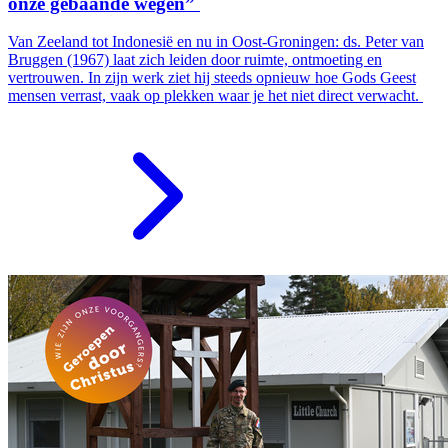
onze gebaande wegen”
Van Zeeland tot Indonesië en nu in Oost-Groningen: ds. Peter van
Bruggen (1967) laat zich leiden door ruimte, ontmoeting en
vertrouwen. In zijn werk ziet hij steeds opnieuw hoe Gods Geest
mensen verrast, vaak op plekken waar je het niet direct verwacht.