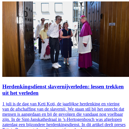
Herdenkingsdienst slavernijverleden: lessen trekken
uit het verleden
1 juli is de dag van Keti Koti, de jaarlijkse herdenking en viering
van de afschaffing van de slavernij. We staan stil bij het onrecht dat
mensen is aangedaan en bij de gevolgen die vandaag nog voelbaar
zijn. In de Sint-Janskathedraal in ’s-Hertogenbosch was afgelopen
zaterdag een bijzondere herdenkingsdienst. In dit artikel deelt preses