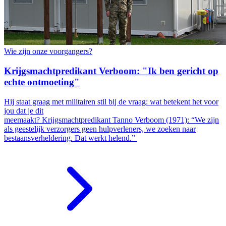
Wie zijn onze voorgangers?
Krijgsmachtpredikant Verboom: "Ik ben gericht op
echte ontmoeting"
Hij staat graag met militairen stil bij de vraag: wat betekent het voor
jou dat je dit
meemaakt? Krijgsmachtpredikant Tanno Verboom (1971): “We zijn
als geestelijk verzorgers geen hulpverleners, we zoeken naar
bestaansverheldering. Dat werkt helend.”